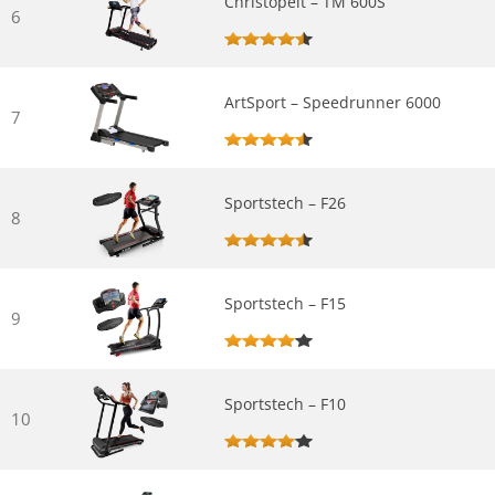
Christopeit – TM 600S
6
ArtSport – Speedrunner 6000
7
Sportstech – F26
8
Sportstech – F15
9
Sportstech – F10
10