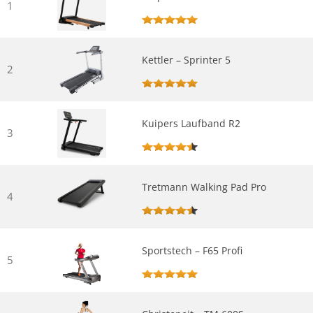
1
Kettler – Sprinter 5
2
Kuipers Laufband R2
3
Tretmann Walking Pad Pro
4
Sportstech – F65 Profi
5