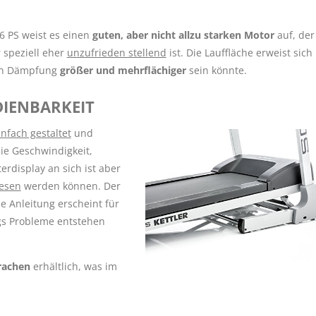
6 PS weist es einen
guten, aber nicht allzu starken Motor
auf, der
r speziell eher
unzufrieden stellend
ist. Die Lauffläche erweist sich
uten Dämpfung
größer und mehrflächiger
sein könnte.
IENBARKEIT
nfach gestaltet
und
ie Geschwindigkeit,
display an sich ist aber
lesen
werden können. Der
de Anleitung erscheint für
gs Probleme entstehen
rachen
erhältlich, was im