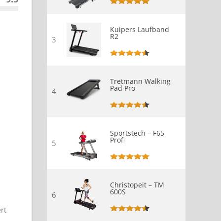
Kuipers Laufband
R2
3
Tretmann Walking
Pad Pro
4
Sportstech – F65
Profi
5
Christopeit – TM
600S
6
rt