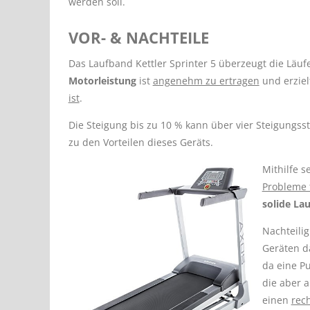
werden soll.
VOR- & NACHTEILE
Das Laufband Kettler Sprinter 5 überzeugt die Läuf
Motorleistung
ist
angenehm zu ertragen
und erziel
ist
.
Die Steigung bis zu 10 % kann über vier Steigungss
zu den Vorteilen dieses Geräts.
Mithilfe 
Probleme 
solide La
Nachteilig
Geräten da
da eine P
die aber a
einen
rec