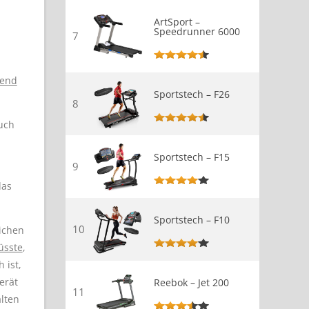
ArtSport –
Speedrunner 6000
7
hend
Sportstech – F26
8
uch
Sportstech – F15
9
das
Sportstech – F10
10
ichen
üsste
,
 ist,
erät
Reebok – Jet 200
11
alten