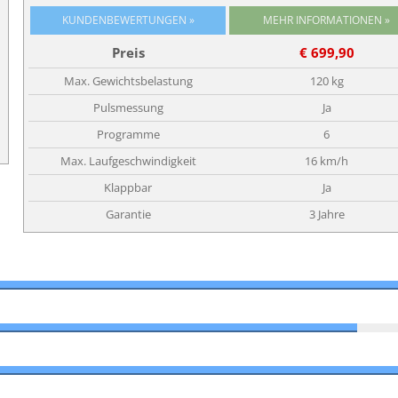
KUNDENBEWERTUNGEN »
Preis
€ 699,90
Max. Gewichtsbelastung
120 kg
Pulsmessung
Ja
Programme
6
Max. Laufgeschwindigkeit
16 km/h
Klappbar
Ja
Garantie
3 Jahre