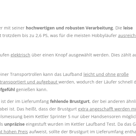
er mit seiner
hochwertigen und robusten Verarbeitung
. Die
leise
t trotzdem bis zu 2,6 PS, was für die meisten Hobbyläufer
ausreic
tufen
elektrisch
über einen Knopf ausgewählt werden. Dies zählt a
seiner Transportrollen kann das Laufband
leicht und ohne große
transportiert und aufgebaut
werden, wodurch der Läufer schnell 
ufgefühl
genießen kann.
 ist der im Lieferumfang
fehlende Brustgurt
, der bei anderen ähnl
bei ist. Das heißt, dass der Brustgurt
extra angeschafft werden m
ulsmessung beim Kettler Sprinter 5 nur über Handsensoren möglich
ls
unpräzise
eingestuft wurden im Kettler Laufband Test. Da das G
ht hohen Preis
aufweist, sollte der Brustgurt im Lieferumfang enth