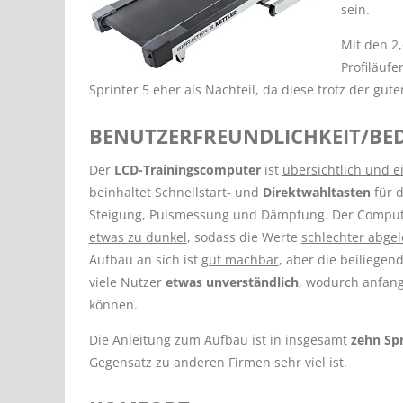
sein.
Mit den 2,
Profiläufe
Sprinter 5 eher als Nachteil, da diese trotz der g
BENUTZERFREUNDLICHKEIT/BED
Der
LCD-Trainingscomputer
ist
übersichtlich und ei
beinhaltet Schnellstart- und
Direktwahltasten
für d
Steigung, Pulsmessung und Dämpfung. Der Computer
etwas zu dunkel
, sodass die Werte
schlechter abge
Aufbau an sich ist
gut machbar
, aber die beiliegen
viele Nutzer
etwas unverständlich
, wodurch anfan
können.
Die Anleitung zum Aufbau ist in insgesamt
zehn Sp
Gegensatz zu anderen Firmen sehr viel ist.