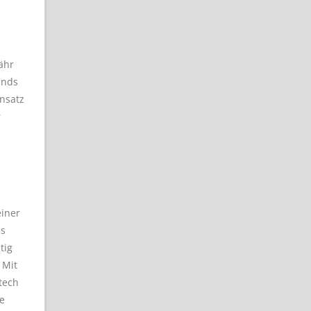
ähr
ands
nsatz
r
einer
s
tig
 Mit
tech
e