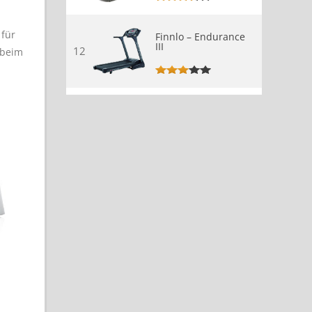
 für
Finnlo – Endurance
III
12
 beim