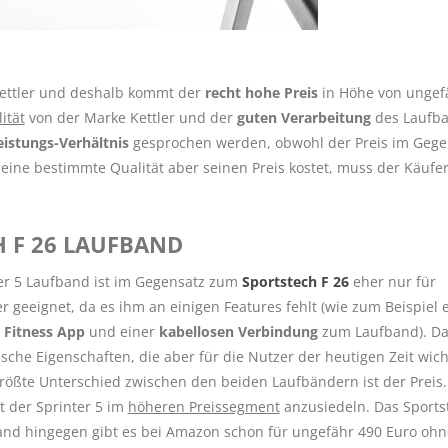
Kettler und deshalb kommt der
recht hohe Preis
in Höhe von ungef
ität
von der Marke Kettler und der
guten Verarbeitung
des Laufb
eistungs-Verhältnis
gesprochen werden, obwohl der Preis im Gege
 eine bestimmte Qualität aber seinen Preis kostet, muss der Käufe
H F 26 LAUFBAND
er 5 Laufband ist im Gegensatz zum
Sportstech F 26
eher nur für
r geeignet, da es ihm an einigen Features fehlt (wie zum Beispiel 
 Fitness App
und einer
kabellosen Verbindung
zum Laufband). Da
sche Eigenschaften, die aber für die Nutzer der heutigen Zeit wich
größte Unterschied zwischen den beiden Laufbändern ist der Preis.
t der Sprinter 5 im
höheren Preissegment
anzusiedeln. Das Sports
and hingegen gibt es bei Amazon schon für ungefähr 490 Euro ohn