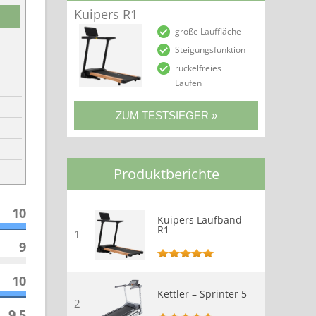
Kuipers R1
große Lauffläche
Steigungsfunktion
ruckelfreies
Laufen
Produktberichte
10
Kuipers Laufband
R1
1
9
10
Kettler – Sprinter 5
2
9.5